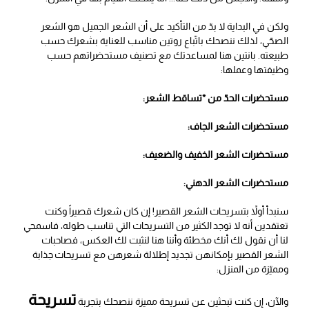
ولكن في البداية لا بدّ من التأكيد على أن الشعر الجميل هو الشعر
الصحّي، لذلك ننصحك باتّباع روتين مناسب للعناية بشعرك حسب
طبيعته. بانتين هنا لمساعدتك مع تصنيف مستحضراتهم حسب
وظيفتها وعملها:
مستحضرات الحدّ من *تساقط الشعر:
مستحضرات الشعر الجاف:
مستحضرات الشعر الخفيف والضعيف:
مستحضرات الشعر الدهني:
سنبدأ أولاً بتسريحات الشعر القصير! إن كان شعرك قصيراً وكنت
تعتقدين أنه لا توجد الكثير من التسريحات التي تناسب طوله، فاسمحي
لنا أن نقول لك أنك مخطئة وأننا هنا لنثبت لك العكس، فصاحبات
الشعر القصير بإمكانهن تجديد إطلالة شعرهن مع تسريحات جذابة
ومميّزة من المنزل:
تسريحة
والآن، إن كنت تبحثين عن تسريحة مميزة ننصحك بتجربة