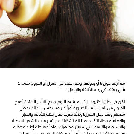
مع أزمة كورونا أو بدونها، ومع البقاء في المنزل أو الخروج منه... لا
شيء يقف في وجه الأناقة والجمال!
لكن في ظلّ الظروف التي نعيشها اليوم، ومع انتشار الجائحة أصبح
الخروج من المنزل لغير الضرورة أمراً غير مستحسن، لذلك نمضي
معظم وقتنا دخل المنزل! ولأنّنا نعرف مدى حبّك للأناقة والتميّز
والاهتمام بإطلالتك، جمعنا لك تشكيلة من تسريحات الشعر السهلة
والبسيطة والأنيقة، التي ستغيّر مظهرك تماماً وتمنحك إطلالة جذابة
وملفتة. والأجمل من ذلك كلّه... أنه يمكنك القيام بها في المنزل: