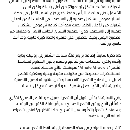
عملية ومميّزة في الوقت نفسه. للحصول عليها ما عليكِ إلّا أن تقسمي
شعرك بالمشط بشكل (Zigzag) من أعلى رأسك ولكن ليس
للأسفل، حتى منتصف الرأس فقط. خذي جزء الشعر الأقل في جهة
اليسار وقومي بتشكيل ضفيرة إلى المنتصف. في الجانب الأيمن اجعلي
شعرك من الأعلى للخلف بحيث يبدو أكثر كثافة ثم قومي بتشكيل
ضفيرة إلى المنتصف. خذي الضفيرة اليسرى للجانب الأيمن واكمليها مع
الضفيرة اليمنى بحيث تحصلين على ضفيرة واحدة كبيرة جانبية. وها أنت
جاهزة ورائعة.
كما ذكرنا سابقاً، إضافة برايمر فكّ تشابك الشعر إلى روتينك بداية
رائعة؛ ولكن استخدامه مع شامبو وبلسم بانتين المقاوم لتساقط
الشعر "3 Minute Miracle" سيمنحك نتائج مذهلة، فهذه
المستحضرات مصنوعة من مكونات مفيدة وغنية ومغذية للشعر
تعمل على إصلاح الشعر التالف مما يحسّن مقاومته لأضرار التصفيف
والحرارة، الأمر الذي يجعل شعرك يبدو أكثر صحة مع كل غسلة.
وفي النهاية، لا بدّ أن نقول أن الشعر الجميل هو الشعر الصحي! تذكّري
دائماً أن اتّباع روتين الشعر الصحيح سيوفّر عليك الكثير من الوقت،
وسيمنحك شعراً رائعاً وسهل التسريح. ماذا تنتظرين! امنحي شعرك
العناية التي يستحقّها.
*تشير جميع المراجع في هذه الصفحة إلى تساقط الشعر بسبب