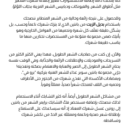
كما يمكنك دائماً إضافة الأكسسوارات لتغيير إطلالة شعرك القصير
مثل أطواق الشعر، والفيونكات ودبابيس الشعر المزينة بحبّات اللؤلؤ.
وللحصول على نتيجة رائعة وخالية من الشعر المتطاير ننصحك
باستخدام
بديل الزيت
من بانتين الذي لا يترك شعرك ناعماً وحسب، بل
يشكّل طبقة تغلّف كل شعرة وتحميها من العوامل الخارجية وهو
يأتيك ضمن مجموعة متنوّعة من المستحضرات تختارين منها ما
يناسب طبيعة شعرك.
والآن، إن كنت من صاحبات الشعر الطويل، فهذا يعني الكثير الكثير من
التسريحات والموديلات والإطلالات الرائعة والجذّابة، وفي الوقت نفسه
يحتاج الشعر الطويل إلى الصبر والعناية والاهتمام بصحّته وتغذيته!
جرّبي مجموعة بانتين سوبر غذاء للشعر الغنية بتركيبة "برو في"،
وبمضادات الأكسدة التي تغذي شعرك من الجذور حتى الأطراف
وتحميه من التلف لتمنحك شعراً صحياً، ممتلئاً وقوياً.
من مشاكل الشعر الطويل أيضاً، أنه كثير التشابك أثناء الاستحمام
لذلك ننصحك بإضافة مستحضر فكّ التشابك برايمر الشعر من بانتين
إلى روتين غسل شعرك المعتاد إذ أنه سيساعدك على الاستمتاع
بإطلالة شعر صحية وناعمة وممتلئة عبر الحدّ من تكسّر شعرك
وتساقطه.