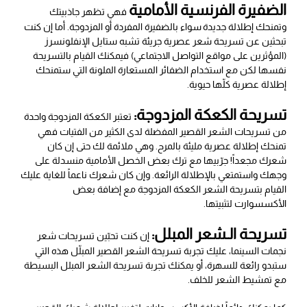
الضفيرة الفرنسية الأمامية
فهي تظهر جاذبيتك
وتمنحك إطلالة جديدة سواء بالضفيرة المفردة أو المزدوجة. أما إن كنت
تبحثين عن تسريحة شعر عصرية جريئة تشبه ستايل الإنفلونسرز
(المؤثرين على مواقع التواصل الاجتماعي) فيمكنك القيام بالتسريحة
نفسها لكن مع استخدام الضفائر المستعارة الملونة التي ستمنحك
إطلالة عصرية كلّها حيوية.
تسريحة الكعكة المزدوجة:
تعتبر الكعكة المزدوجة واحدة
من تسريحات الشعر القصير المفضلة لدى الكثير من الفتيات فهي
تمنحك إطلالة عصرية مليئة بالمرح. وهي ملائمة لك حتى إن كان
شعرك مجعداً! جرّبيها مع ترك بعض الخصل الأمامية منسدلة على
وجهك واستمتعي بالإطلالة الرائعة. وإن كان شعرك ناعماً للغاية عليك
القيام بتسريحة الشعر الكعكة المزدوجة مع إضافة بعض
الأكسسوارت لتثبيتها.
تسريحة الـشعر المبلل:
إن كنت تحبّين تسريحات شعر
نجمات السينما، عليك تجربة تسريحة الشعر القصير المبلّل هذه التي
ستبدو رائعة للسهرة، أو يمكنك تجربة تسريحة الشعر المبلل البسيطة
مع تمشيط الشعر للخلف.