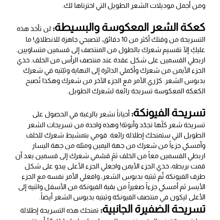
ومن أجمل موديلات الشعر الطويل التي اخترناها لك:
كعكة الشعر المعكوسة والبسيطة:
لن تأخذ هذه
التسريحة من وقتك أكثر من 10 دقائق، لتصبحي جاهزة للانطلاق! ما
عليكِ إلّا تقسيم شعرك بالطول من المنتصف إلى قسمين متساويين.
اربطي القسمين على شكل عقدة عند منتصف الرأس من الخلف. خذي
الجزء الأيمن من شعرك وأكملي الدائرة إلى النهاية وثبّتيه في شعرك
بدبوس الشعر. كرّري الأمر مع الجزء الآخر من شعرك وهكذا تُصبح
الكعكة المعكوسة تسريحة رائعة لشعرك الطويل.
تسريحة الفيونكة:
أحياناً نشعر بالرغبة في الحصول على
تسريحة شعر كلّها تجدّد وأنوثة! وهذه واحدة من تسريحات الشعر
الطويل التي ستمنحك إطلالة رائعة. قومي بتمشيط شعرك للخلف
وأمسكي جزءاً من شعرك من جهة اليمين ومثله من جهة اليسار
اربطي القسمين معاً من الخلف ثمّ قسّمي شعرك إلى قسمين بعد أن
قمت بربطه، خذي الجزء الأيمن واجعلي الجزء الأعلى يبدو على شكل
طرف الفيونكة ثُم ثبتيه بدبوس الشعر، وافعلي الأمر نفسه مع الجزء
الأيسر ثم أمسكي جزءاً صغيراً من بقية الفيونكة من الأسفل واثنيه إلى
الأعلى ليكون في منتصف الفيونكة وثبتيه بدبوس الشعر أيضاً.
تسريحة الضفيرة الجانبية:
تمنحك هذه التسريحة إطلالة