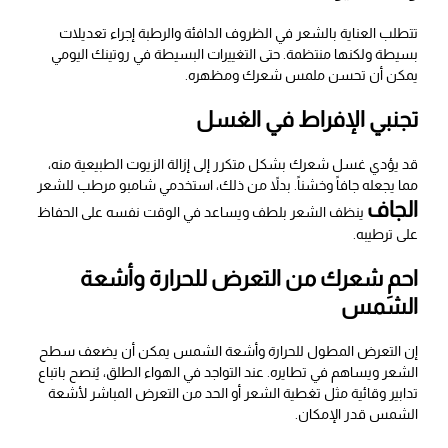
تتطلب العناية بالشعر في الظروف الدافئة والرطبة إجراء تعديلات
بسيطة ولكنها منتظمة. حتى التغييرات البسيطة في روتينك اليومي
يمكن أن تحسن ملمس شعرك ومظهره.
تجنبي الإفراط في الغسل
قد يؤدي غسل شعرك بشكل متكرر إلى إزالة الزيوت الطبيعية منه،
مما يجعله جافاً وخشناً. بدلاً من ذلك، استخدمي شامبو مرطب للشعر
الجاف
ينظف الشعر بلطف ويساعد في الوقت نفسه على الحفاظ
على ترطيبه.
احمِ شعرك من التعرض للحرارة وأشعة
الشمس
إن التعرض المطول للحرارة وأشعة الشمس يمكن أن يضعف سطح
الشعر ويساهم في تطايره. عند التواجد في الهواء الطلق، يُنصح باتباع
تدابير وقائية مثل تغطية الشعر أو الحد من التعرض المباشر لأشعة
الشمس قدر الإمكان.