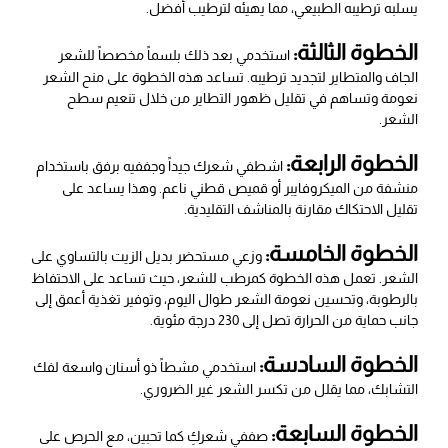
يسلبه ترطيبه الطبيعي، مما يهيئه لترطيب أفضل.
الخطوة الثالثة:
استخدمي بعد ذلك بلسماً مخصصاً للشعر
الجاف والمتطاير لتجديد ترطيبه. تساعد هذه الخطوة على منح الشعر
نعومة وتساهم في تقليل ظهور التطاير من خلال تنعيم سطح
الشعر.
الخطوة الرابعة:
اشطفي شعرك جيداً وجففيه برفق باستخدام
منشفة من الميكروفايبر أو قميص قطني ناعم. وهذا يساعد على
تقليل الاحتكاك مقارنة بالمناشف التقليدية.
الخطوة الخامسة:
وزعي مستحضر بديل الزيت بالتساوي على
الشعر. تعمل هذه الخطوة كمرطب للشعر، حيث تساعد على الاحتفاظ
بالرطوبة، وتحسين نعومة الشعر طوال اليوم، وتوفير تغذية أعمق إلى
جانب حماية من الحرارة تصل إلى 230 درجة مئوية.
الخطوة السادسة:
استخدمي مشطاً ذو أسنان واسعة لفك
التشابك، مما يقلل من تكسر الشعر غير الضروري.
الخطوة السابعة:
صففي شعركِ كما تحبين، مع الحرص على