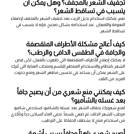
تجفيف الشعر بالمجفف؟ وهل يمكن أن
يتسبب في تساقط الشعر؟
نعم، يمكنكِ استخدام بديل الزيت بعد تجفيف الشعر بالمجفف لإضفاء
النعومة واللمعان. عند استخدامه بشكل صحيح، فإنه لا يتسبب في
تساقط الشعر.
كيف أعالج مشكلة الأطراف المتقصفة
والجافة في الطقس الدافئ والرطب؟
لا يمكنك إصلاح الأطراف المتقصفة التي ظهرت بالفعل، لكن قص
الشعر بانتظام والاستخدام المنتظم للبلسم ومنتجات العناية التي تُترك
على الشعر يمكن أن يساعد في تحسين مظهر الشعر ومنع حدوث
المزيد من التلف.
كيف يمكنني منع شعري من أن يصبح جافاً
بعد غسله بالشامبو؟
لمنع شعورك بجفاف الشعر بعد غسله بالشامبو، استخدمي شامبو
مرطب للشعر الجاف، ثم ضعي بلسماً. تجنبي الماء الساخن جداً وتأكدي
من استخدام منتج لا يشطف للحفاظ على الترطيب.
أصبح شعري باهتاً وجافاً بسبب أشعة