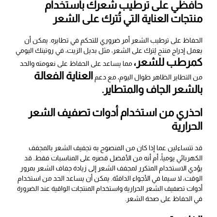
حافظي على ترطيب شعرك باستخدام
منتجات العناية التي تُترك على الشعر
الحفاظ على ترطيب الشعر أمر ضروري للتحكم في تطايره. يمكن أن
يعمل إدراج منتج يُترك على الشعر، مثل بديل الزيت، في روتينك اليومي
كمرطب للشعر،
مما يساعد على الحفاظ على نعومته والحد
العناية الفعالة
من التطاير الظاهر طوال اليوم، مع دعم
بالشعر الجاف والمتطاير.
احذري من استخدام أدوات تصفيف الشعر
الحرارية
قد تتساءلين عما إذا كان من المنصوح به تجفيف الشعر بالمجفف
الكهربائي يومياً، أم أنه من الأفضل قصره على المناسبات فقط. قد
يؤدي الاستخدام المتكرر لمجفف الشعر إلى زيادة جفاف الشعر بمرور
الوقت، لا سيما في الأجواء الدافئة. يمكن أن يساعد الحد من استخدام
أدوات تصفيف الشعر الحرارية واستخدام المنتجات الواقية عند الضرورة
في الحفاظ على صحة الشعر.