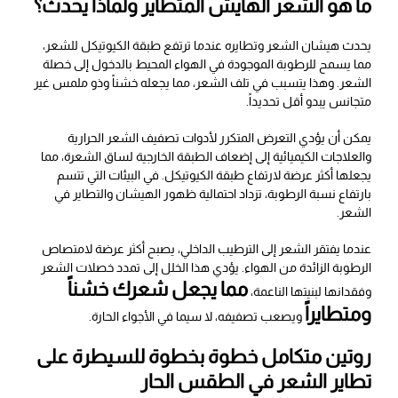
ما هو الشعر الهايش المتطاير ولماذا يحدث؟
يحدث هيشان الشعر وتطايره عندما ترتفع طبقة الكيوتيكل للشعر،
مما يسمح للرطوبة الموجودة في الهواء المحيط بالدخول إلى خصلة
الشعر. وهذا يتسبب في تلف الشعر، مما يجعله خشناً وذو ملمس غير
متجانس يبدو أقل تحديداً.
يمكن أن يؤدي التعرض المتكرر لأدوات تصفيف الشعر الحرارية
والعلاجات الكيميائية إلى إضعاف الطبقة الخارجية لساق الشعرة، مما
يجعلها أكثر عرضة لارتفاع طبقة الكيوتيكل. في البيئات التي تتسم
بارتفاع نسبة الرطوبة، تزداد احتمالية ظهور الهيشان والتطاير في
الشعر.
عندما يفتقر الشعر إلى الترطيب الداخلي، يصبح أكثر عرضة لامتصاص
الرطوبة الزائدة من الهواء. يؤدي هذا الخلل إلى تمدد خصلات الشعر
مما يجعل شعرك خشناً
وفقدانها لبنيتها الناعمة،
ومتطايراً
ويصعب تصفيفه، لا سيما في الأجواء الحارة.
روتين متكامل خطوة بخطوة للسيطرة على
تطاير الشعر في الطقس الحار