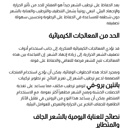
يعد الحفاظ على ترطيب الشعر جيداً هو المفتاح للحد من تأثير الحرارة
والإجهاد البيئي. اتبعي روتيناً يشمل التنظيف والترطيب والعناية بالشعر
دون شطفه للمساعدة في الحفاظ على الرطوبة وتحسين سهولة
تصفيفه.
الحد من المعالجات الكيميائية
قد تؤدي المعالجات الكيميائية المتكررة، إلى جانب استخدام أدوات
تصفيف الشعر الحرارية، إلى زيادة إجهاد الشعر. إن المباعدة بين هذه
المعالجات تتيح للشعر فرصة للتعافي والحفاظ على قوته.
وبمجرد اتخاذ هذه الخطوات الوقائية، يمكن أن يؤدي استخدام المنتجات
المصممة لدعم ترطيب الشعر إلى تعزيز النتائج. تم تطوير تركيبات
بانتين برو-في
لتوفير ترطيب مكثف، مما يساعد على تغذية
الخصلات الخشنة ويمنح الشعر مظهراً أكثر نعومة. مع الاستخدام
المنتظم، يمكن أن يساعد هذا النوع من الروتين في تقليل الآثار
الظاهرة للجفاف الناجم عن الحرارة والتعرض للعوامل البيئية.
نصائح للعناية اليومية بالشعر الجاف
والمتطاير