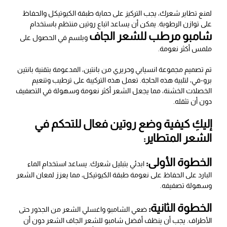
لمنع تطاير شعرك، يجب التركيز على حماية طبقة الكيوتيكل والحفاظ
على توازن الرطوبة. يمكن أن يساعد اتباع روتين منتظم باستخدام
شامبو مرطب للشعر الجاف
وبلسم في الحصول على
ملمس أكثر نعومة.
تم تصميم مجموعة انسيابي وحريري من بانتين، المدعومة بتقنية بانتين
برو-في، لتلبية هذه الحاجة. تعمل هذه التركيبة على ترطيب وتنعيم
الخصلات الخشنة، مما يجعل الشعر أكثر نعومة وسهولة في التصفيف
دون أن تثقله.
إليكِ كيفية وضع روتين فعال للتحكم في
الشعر المتطاير:
الخطوة الأولى:
ابدئي بتبليل شعرك. يساعد استخدام الماء
البارد على الحفاظ على نعومة طبقة الكيوتيكل، مما يعزز لمعان الشعر
وسهولة تصفيفه.
الخطوة الثانية:
ضعي الشامبو واغسلي الشعر من الجذور حتى
الأطراف. يجب أن ينظف أفضل شامبو للشعر الجاف الشعر دون أن