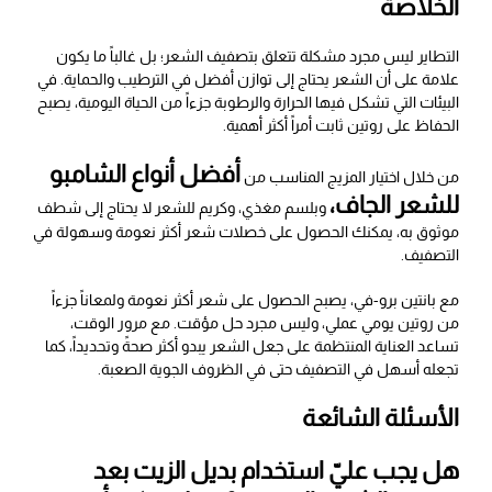
الخلاصة
التطاير ليس مجرد مشكلة تتعلق بتصفيف الشعر؛ بل غالباً ما يكون
علامة على أن الشعر يحتاج إلى توازن أفضل في الترطيب والحماية. في
البيئات التي تشكل فيها الحرارة والرطوبة جزءاً من الحياة اليومية، يصبح
الحفاظ على روتين ثابت أمراً أكثر أهمية.
أفضل أنواع الشامبو
من خلال اختيار المزيج المناسب من
للشعر الجاف،
وبلسم مغذي، وكريم للشعر لا يحتاج إلى شطف
موثوق به، يمكنك الحصول على خصلات شعر أكثر نعومة وسهولة في
التصفيف.
مع بانتين برو-في، يصبح الحصول على شعر أكثر نعومة ولمعاناً جزءاً
من روتين يومي عملي، وليس مجرد حل مؤقت. مع مرور الوقت،
تساعد العناية المنتظمة على جعل الشعر يبدو أكثر صحةً وتحديداً، كما
تجعله أسهل في التصفيف حتى في الظروف الجوية الصعبة.
الأسئلة الشائعة
هل يجب عليّ استخدام بديل الزيت بعد