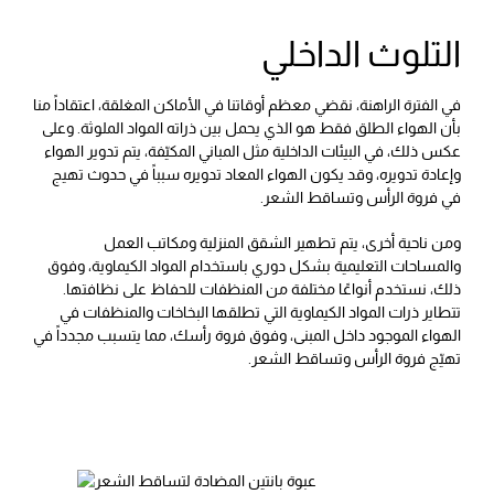
التلوث الداخلي
في الفترة الراهنة، نقضي معظم أوقاتنا في الأماكن المغلقة، اعتقاداً منا
بأن الهواء الطلق فقط هو الذي يحمل بين ذراته المواد الملوثة. وعلى
عكس ذلك، في البيئات الداخلية مثل المباني المكيّفة، يتم تدوير الهواء
وإعادة تدويره، وقد يكون الهواء المعاد تدويره سبباً في حدوث تهيج
في فروة الرأس وتساقط الشعر.
ومن ناحية أخرى، يتم تطهير الشقق المنزلية ومكاتب العمل
والمساحات التعليمية بشكل دوري باستخدام المواد الكيماوية، وفوق
ذلك، نستخدم أنواعًا مختلفة من المنظفات للحفاظ على نظافتها.
تتطاير ذرات المواد الكيماوية التي تطلقها البخاخات والمنظفات في
الهواء الموجود داخل المبنى، وفوق فروة رأسك، مما يتسبب مجدداً في
تهيّج فروة الرأس وتساقط الشعر.